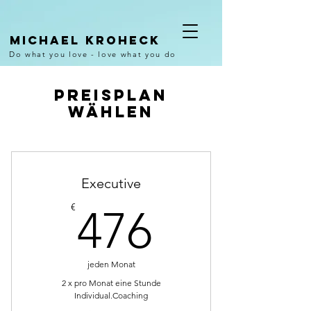
Michael Kroheck
Do what you love - love what you do
Preisplan
wählen
Executive
476€
€
476
jeden Monat
2 x pro Monat eine Stunde
Individual.Coaching